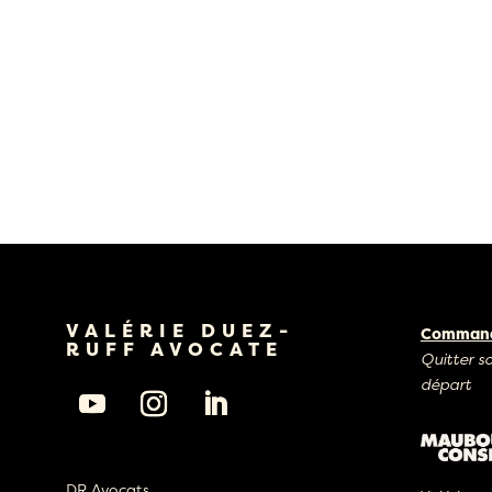
VALÉRIE DUEZ-
Commande
RUFF AVOCATE
Quitter s
départ
DR Avocats