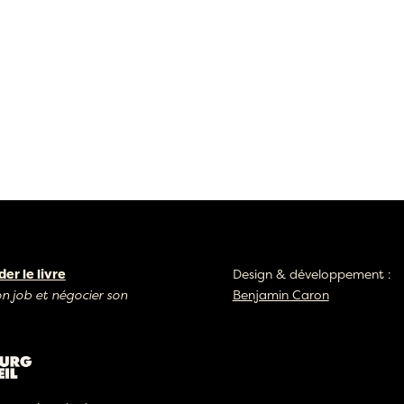
r le livre
Design & développement :
on job et négocier son
Benjamin Caron