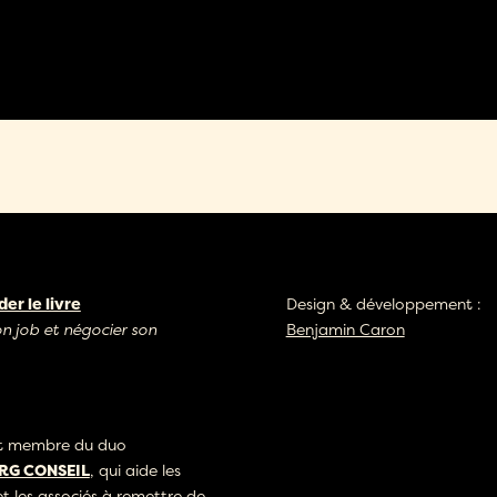
r le livre
Design & développement :
on job et négocier son
Benjamin Caron
st membre du duo
G CONSEIL
, qui aide les
et les associés à remettre de