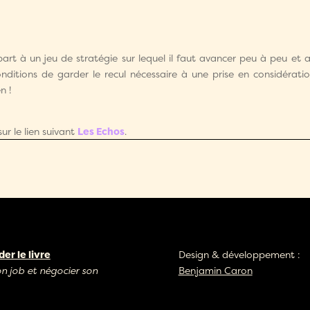
t à un jeu de stratégie sur lequel il faut avancer peu à peu et av
onditions de garder le recul nécessaire à une prise en considérati
n !
ur le lien suivant
Les Echos
.
r le livre
Design & développement :
on job et négocier son
Benjamin Caron