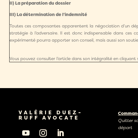
II)
La préparation du dossier
III) La détermination de l’indemnité
Toutes ces composantes apparentent la négociation d’un dépar
stratégie à l’adversaire. Il est donc indispensable dans ces c
expérimenté pourra apporter son conseil, mais aussi son soutie
Vous pouvez consulter l’article dans son intégralité en cliquant s
VALÉRIE DUEZ-
Commande
RUFF AVOCATE
Quitter s
départ