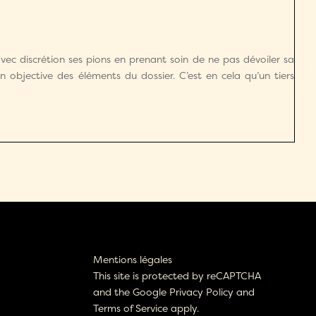
ec discrétion ses pions en prenant soin de ne pas dévoiler sa
on objective des éléments du dossier. C’est en cela qu’un tiers
Mentions légales
This site is protected by reCAPTCHA
and the Google
Privacy Policy
and
Terms of Service
apply.