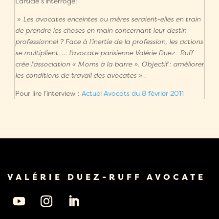
L’article s’interroge:
»
Les avocates enceintes ou mères seraient-elles en train
de prendre les choses en main concernant leur destin
professionnel ? Face à l’inertie de la profession, les actions
se multiplient. … l’avocate parisienne Valérie Duez- Ruff
crée l’association « Moms à la barre ». Objectif : améliorer
les conditions de travail des avocates »
.
Pour lire l’interview :
Actuel Avocats du 8 février 2011
VALÉRIE DUEZ-RUFF AVOCATE