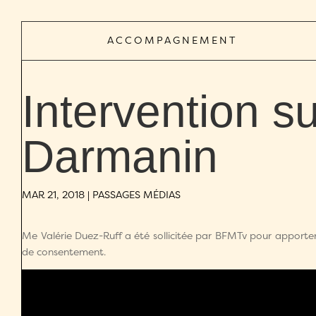
ACCOMPAGNEMENT
Intervention s
Darmanin
MAR 21, 2018
|
PASSAGES MÉDIAS
Me Valérie Duez-Ruff a été sollicitée par BFMTv pour apporter u
de consentement.