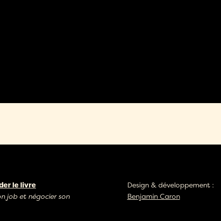
r le livre
Design & développement :
on job et négocier son
Benjamin Caron