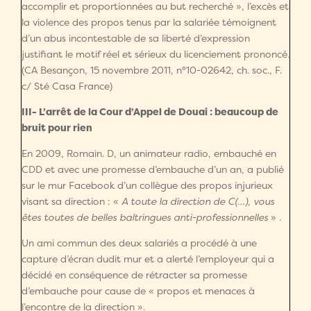
accomplir et proportionnées au but recherché », l’excès et
la violence des propos tenus par la salariée témoignent
d’un abus incontestable de sa liberté d’expression
justifiant le motif réel et sérieux du licenciement prononcé.
(CA Besançon, 15 novembre 2011, n°10-02642, ch. soc., F.
c/ Sté Casa France)
III- L’arrêt de la Cour d’Appel de Douai : beaucoup de
bruit pour rien
En 2009, Romain. D, un animateur radio, embauché en
CDD et avec une promesse d’embauche d’un an, a publié
sur le mur Facebook d’un collègue des propos injurieux
visant sa direction : «
A toute la direction de C(…), vous
êtes toutes de belles baltringues anti-professionnelles
» .
Un ami commun des deux salariés a procédé à une
capture d’écran dudit mur et a alerté l’employeur qui a
décidé en conséquence de rétracter sa promesse
d’embauche pour cause de « propos et menaces à
l’encontre de la direction ».