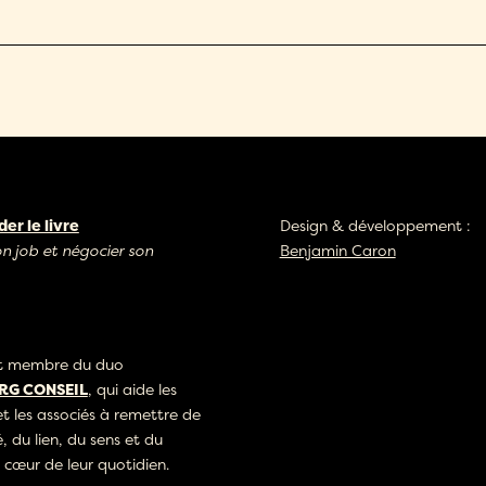
r le livre
Design & développement :
on job et négocier son
Benjamin Caron
st membre du duo
G CONSEIL
, qui aide les
et les associés à remettre de
é, du lien, du sens et du
 cœur de leur quotidien.